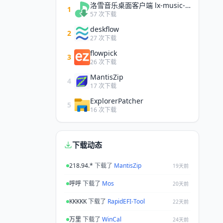
洛雪音乐桌面客户端 lx-music-desktop
1
57 次下载
deskflow
2
27 次下载
flowpick
3
26 次下载
MantisZip
4
17 次下载
ExplorerPatcher
5
16 次下载
下载动态
218.94.*
下载了
MantisZip
19天前
呼呼
下载了
Mos
20天前
KKKKK
下载了
RapidEFI-Tool
22天前
万里
下载了
WinCal
24天前