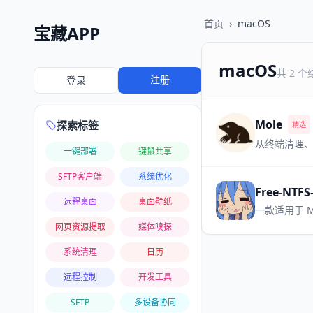
首页
›
macOS
宝藏APP
macOS
共 2 个
注册
登录
Mole
探索标签
精选
从终端清理、
一键部署
键鼠共享
SFTP客户端
系统优化
Free-NTFS
远程桌面
桌面壁纸
一款适用于 M
网页资源提取
媒体嗅探
系统清理
日历
远程控制
开发工具
SFTP
多设备协同