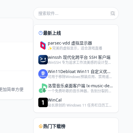
最新上线
parsec-vdd 虚拟显示器
✨完美的虚拟显示，适合游戏直播
winssh 现代化跨平台 SSH 客户端
WinSSH 专为追求工作流美感的设计型运维与开发极客打造。…
Win11Debloat Win11 自定义优化软件
可用于移除Windows预装应用、禁用遥测功能，以及执行其他…
洛雪音乐桌面客户端 lx-music-desktop
理更加简单方便
一个免费听歌的音乐神器，告别分裂的平台音乐 VIP，需要自备…
WinCal
站长原创的 Windows 11 任务栏日历工具，此版本为小…
热门下载榜