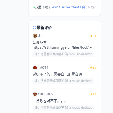
万里
下载了
Win11Debloat Win11 自定义优化软件
24天前
爱搜罗铁粉Mrh
下载了
WinCal
24天前
小猴子
下载了
洛雪音乐桌面客户端 lx-music-desktop
26天前
最新评价
1.193.*.
下载了
flowpick
26天前
冰川
5.0
音源配置
1.193.*.
下载了
Lively Wallpaper 动态壁纸
26天前
https://s3.liumingye.cn/files/tool/lx-
huibq.js
jiuer
下载了
洛雪音乐桌面客户端 lx-music-desktop
27天前
评：洛雪音乐桌面客户端 lx-music-desktop
一只耳110
下载了
MantisZip
28天前
ha0719
5.0
一只耳110
下载了
洛雪音乐桌面客户端 lx-music-desktop
28天前
说听不了的，需要自己配置音源
27566022
下载了
flowpick
28天前
评：洛雪音乐桌面客户端 lx-music-desktop
kai
下载了
洛雪音乐桌面客户端 lx-music-desktop
28天前
410337877
2.0
lei
下载了
洛雪音乐桌面客户端 lx-music-desktop
29天前
一首歌也听不了。。。
铭
下载了
MantisZip
2026-07-10
评：洛雪音乐桌面客户端 lx-music-desktop