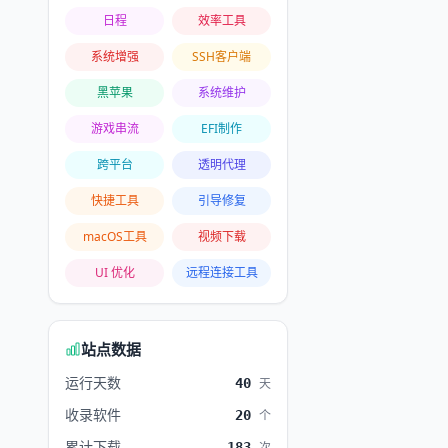
日程
效率工具
系统增强
SSH客户端
黑苹果
系统维护
游戏串流
EFI制作
跨平台
透明代理
快捷工具
引导修复
macOS工具
视频下载
UI 优化
远程连接工具
站点数据
运行天数
40
天
收录软件
20
个
累计下载
183