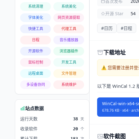
首次发布
202
系统清理
系统美化
开源 Star
54
字体美化
网页资源提取
#日历
#日程
快捷工具
代理工具
日程
音乐播放器
开源软件
浏览器插件
下载地址
鼠标控制
开发工具
⚠️ 您需要注册并
远程桌面
文件管理
多设备协同
系统维护
以下是 WinCal 1
WinCal-win-x64-s
站点数据
678.76 KB · x64 · arch
运行天数
38
天
收录软件
20
个
软件截图
累计下载
183