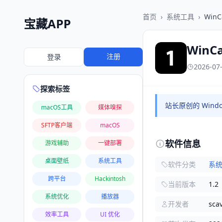
首页
›
系统工具
›
WinC
宝藏APP
WinCa
注册
登录
2026-07
探索标签
站长原创的 Win
macOS工具
媒体嗅探
SFTP客户端
macOS
软件信息
游戏辅助
一键部署
桌面壁纸
系统工具
软件分类
系
跨平台
Hackintosh
当前版本
1.2
系统优化
播放器
开发者
sca
效率工具
UI 优化