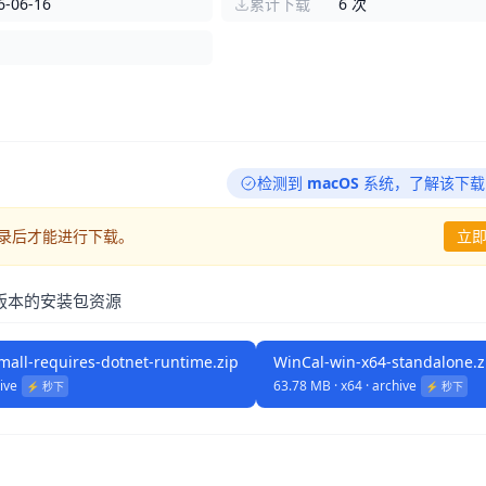
6-06-16
累计下载
6 次
检测到
macOS
系统，
了解该下载
登录后才能进行下载。
立即
.2 版本的安装包资源
mall-requires-dotnet-runtime.zip
WinCal-win-x64-standalone.z
ive
63.78 MB · x64 · archive
⚡️ 秒下
⚡️ 秒下