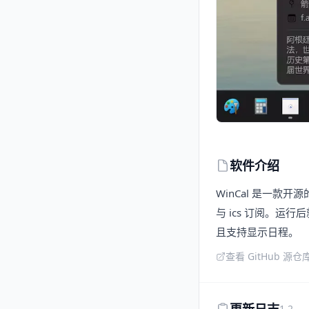
软件介绍
WinCal 是一款
与 ics 订阅。运
且支持显示日程。
查看 GitHub 源仓
1.2