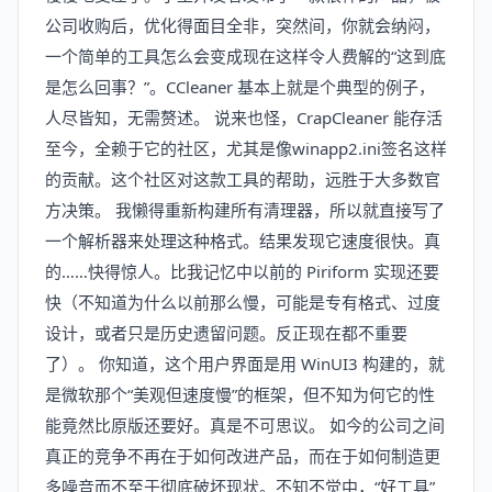
公司收购后，优化得面目全非，突然间，你就会纳闷，
一个简单的工具怎么会变成现在这样令人费解的“这到底
是怎么回事？”。CCleaner 基本上就是个典型的例子，
人尽皆知，无需赘述。 说来也怪，CrapCleaner 能存活
至今，全赖于它的社区，尤其是像winapp2.ini签名这样
的贡献。这个社区对这款工具的帮助，远胜于大多数官
方决策。 我懒得重新构建所有清理器，所以就直接写了
一个解析器来处理这种格式。结果发现它速度很快。真
的……快得惊人。比我记忆中以前的 Piriform 实现还要
快（不知道为什么以前那么慢，可能是专有格式、过度
设计，或者只是历史遗留问题。反正现在都不重要
了）。 你知道，这个用户界面是用 WinUI3 构建的，就
是微软那个“美观但速度慢”的框架，但不知为何它的性
能竟然比原版还要好。真是不可思议。 如今的公司之间
真正的竞争不再在于如何改进产品，而在于如何制造更
多噪音而不至于彻底破坏现状。不知不觉中，“好工具”