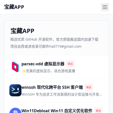
宝藏APP
宝藏APP
精选优质 GitHub 开源软件，官方原版搬运国内加速下载
项目自荐或求收录可邮件ha0719#gmail.com
parsec-vdd 虚拟显示器
精选
✨完美的虚拟显示，适合游戏直播
winssh 现代化跨平台 SSH 客户端
精选
WinSSH 专为追求工作流美感的设计型运维与开发极客打造。移植现代 IDE 体验，完美调度多路会话，让每一次登录都畅行无阻。
Win11Debloat Win11 自定义优化软件
精选