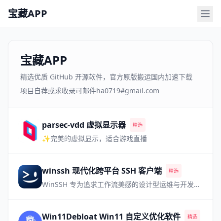
宝藏APP
宝藏APP
精选优质 GitHub 开源软件，官方原版搬运国内加速下载
项目自荐或求收录可邮件ha0719#gmail.com
parsec-vdd 虚拟显示器
精选
✨完美的虚拟显示，适合游戏直播
winssh 现代化跨平台 SSH 客户端
精选
WinSSH 专为追求工作流美感的设计型运维与开发极客打造。移植现代 IDE 体验，完美调度多路会话，让每一次登录都畅行无阻。
Win11Debloat Win11 自定义优化软件
精选